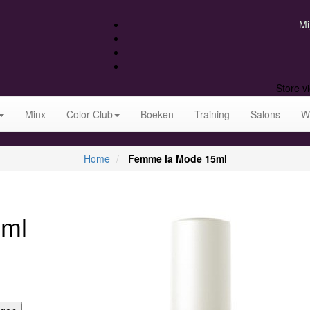
Mi
Store v
Minx
Color Club
Boeken
Training
Salons
W
Home
Femme la Mode 15ml
5ml