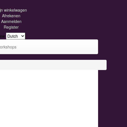
jn winkelwagen
Afrekenen
Aanmelden
Register
iew
orkshops